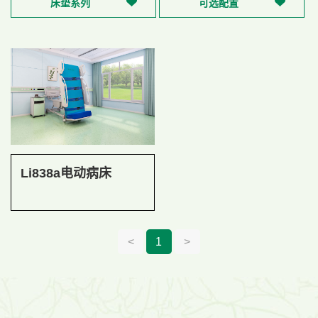
床垫系列
可选配置
Li838a电动病床
<
1
>